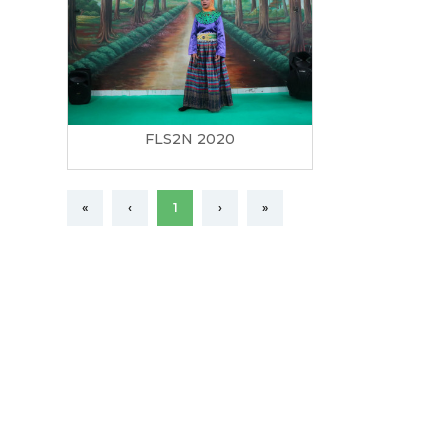
FLS2N 2020
«
‹
1
›
»