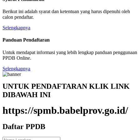
Berikut ini adalah syarat dan ketentuan yang harus dipenuhi oleh
calon pendaftar.
Selengkapnya
Panduan Pendaftaran
Untuk mendapat informasi yang lebih lengkap panduan penggunaan
PPDB Online.
Selengkapnya
UNTUK PENDAFTARAN KLIK LINK
DIBAWAH INI
https://spmb.babelprov.go.id/
Daftar PPDB