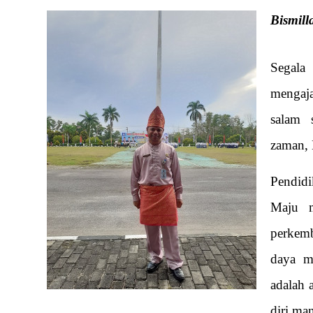
Bismil
Segala
mengaj
salam 
zaman,
Pendidi
Maju m
perkemb
daya m
adalah 
diri man